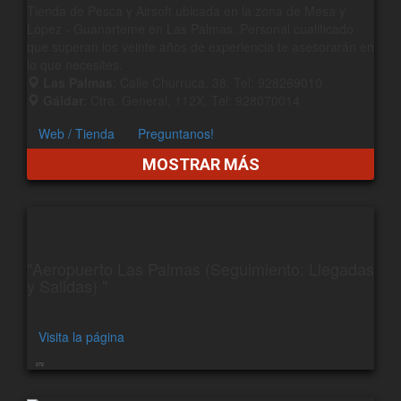
Tienda de Pesca y Airsoft ubicada en la zona de Mesa y
Lopez - Guanarteme en Las Palmas. Personal cualificado
que superan los veinte años de experiencia te asesorarán en
lo que necesites.
Las Palmas
: Calle Churruca, 38, Tel: 928269010
Gáldar
: Ctra. General, 112X, Tel: 928070014
Web / Tienda
Preguntanos!
MOSTRAR MÁS
"Aeropuerto Las Palmas (Seguimiento: Llegadas
y Salidas) "
Visita la página
272