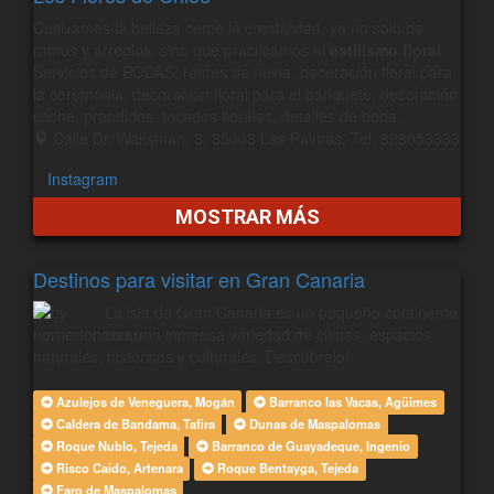
Cultivamos la belleza como la creatividad, ya no solo de
ramos y arreglos, sino que practicamos el
estilismo floral
.
Servicios de BODAS: ramos de novia, decoración floral para
la ceremonia, decoración floral para el banquete, decoración
coche, prendidos, tocados florales, detalles de boda.
Calle Dr. Waksman, 3, 35003 Las Palmas, Tel: 828053333
Instagram
MOSTRAR MÁS
Destinos para visitar en Gran Canaria
La isla de Gran Canaria es un pequeño continente
con una inmensa variedad de climas, espacios
naturales, históricos y culturales. Descúbrelo!
Azulejos de Veneguera, Mogán
Barranco las Vacas, Agüimes
Caldera de Bandama, Tafira
Dunas de Maspalomas
Roque Nublo, Tejeda
Barranco de Guayadeque, Ingenio
Risco Caído, Artenara
Roque Bentayga, Tejeda
Faro de Maspalomas