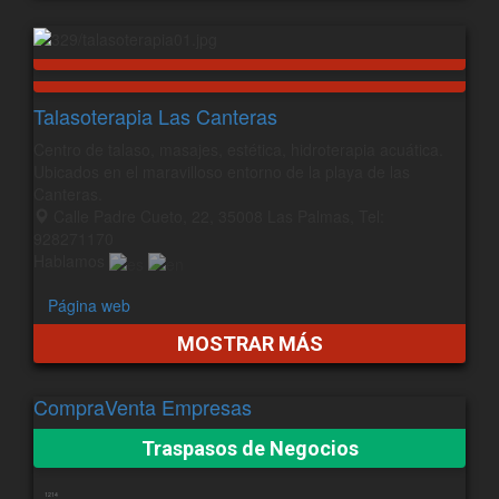
Talasoterapia Las Canteras
Centro de talaso, masajes, estética, hidroterapia acuática.
Ubicados en el maravilloso entorno de la playa de las
Canteras.
Calle Padre Cueto, 22, 35008 Las Palmas, Tel:
928271170
Hablamos
Página web
MOSTRAR MÁS
CompraVenta Empresas
Traspasos de Negocios
1214