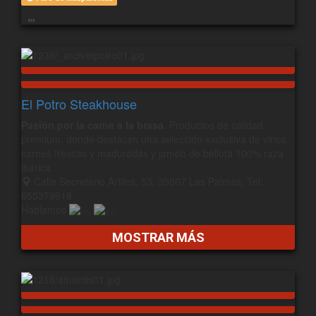
619
El Potro Steakhouse
Pasión por la carne a la brasa.
Productos de calidad
premium, donde destacan una selección exclusiva de vinos,
carnes frescas y maduradas y jamón de bellota 100% raza
ibérica.
Calle Secretario Artiles, 53, 35007 Las Palmas, Tel:
655379918
Hablamos
MOSTRAR MÁS