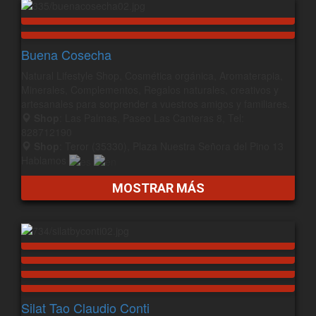
Buena Cosecha
Natural Lifestyle Shop, Cosmética orgánica, Aromaterapia,
Minerales, Complementos, Regalos naturales, creativos y
artesanales para sorprender a vuestros amigos y familiares.
Shop
: Las Palmas, Paseo Las Canteras 8, Tel:
828712190
Shop
: Teror (35330), Plaza Nuestra Señora del Pino 13
Hablamos
MOSTRAR MÁS
Silat Tao Claudio Conti