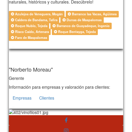
naturales, históricos y culturales. Descúbrelo!
Azulejos de Veneguera, Mogán
Barranco las Vacas, Agüimes
Caldera de Bandama, Tafira
Dunas de Maspalomas
Roque Nublo, Tejeda
Barranco de Guayadeque, Ingenio
Risco Caído, Artenara
Roque Bentayga, Tejeda
Faro de Maspalomas
619
"Norberto Moreau"
Gerente
Información para empresas y valoración para clientes:
Empresas
Clientes
165