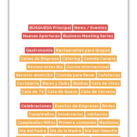
Acceso rápido a temas
BÚSQUEDA Principal
News / Eventos
Nuevas Aperturas
Business Meeting Series
Gastronomía
Restaurantes para Grupos
Cenas de Empresa
Catering
Comida Canaria
Restaurantes Bio
Cocina Internacional
Servicio domicilio
Comida para llevar
Cafeterías
Coctelería
Bares y Clubs
Shishas
Cata de Vinos
Cata de Té
Cata de Queso
Cata de Cerveza
Celebraciones
Eventos de Empresas
Bodas
Cumpleaños
Aniversarios
Jubilación
Cumpleaños Niños
Primera comunión
Bautismo
Día del Padre
Día de la Madre
Día San Valentín