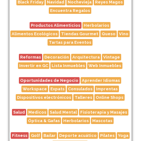
Black Friday
Navidad
Nochevieja
Reyes Magos
Encuentra Regalos
Productos Alimenticios
Herbolarios
Alimentos Ecológicos
Tiendas Gourmet
Queso
Vino
Tartas para Eventos
Reformas
Decoración
Arquitectura
Vintage
Invertir en GC
Lista Inmuebles
Web Inmuebles
Oportunidades de Negocio
Aprender Idiomas
Workspace
Expats
Consulados
Imprentas
Dispositivos electrónicos
Talleres
Online Shops
Salud
Medicos
Salud Mental
Fisioterapia y Masajes
Óptica & Gafas
Herbolarios
Mascotas
Fitness
Golf
Bailar
Deporte acuático
Pilates
Yoga