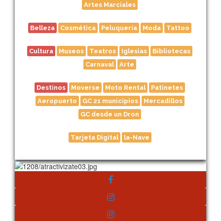
Artes Marciales
Belleza
Cosmética
Peluquería
Moda
Tattoo
Cultura
Museos
Teatros
Iglesias
Bibliotecas
Carnaval
Arte
Destinos
Moverse
Moto Rental
Patinetes
Aeropuerto
GC 21 municipios
Mercadillos
GC desde un Dron
Tarjeta Digital
la-Nave
262