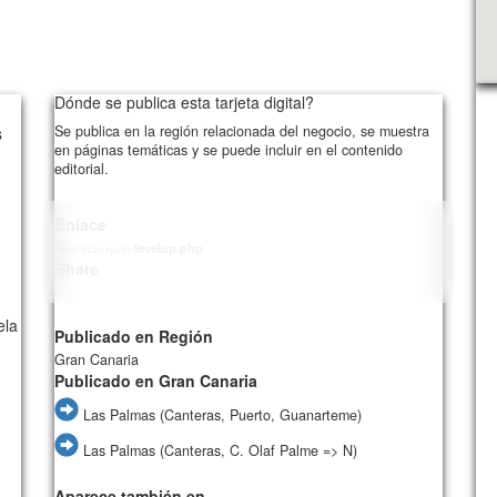
Dónde se publica esta tarjeta digital?
Se publica en la región relacionada del negocio, se muestra
s
en páginas temáticas y se puede incluir en el contenido
editorial.
Enlace
levelup.php
https://gcan.xyz/go/
Share
ela
Publicado en Región
Gran Canaria
Publicado en Gran Canaria
Las Palmas (Canteras, Puerto, Guanarteme)
Las Palmas (Canteras, C. Olaf Palme => N)
Aparece también en