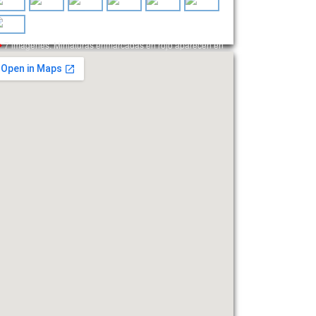
7 imágenes. Miniaturas enmarcadas en rojo aparecen en
l encabezado.