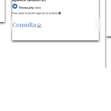
fitness.php
(
9202)
Para visitar la sección haga clic en la flecha
Consulta
339/card15/
281433