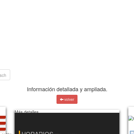
Información detallada y ampliada.
volver
Imá
Más detalles…
HORARIOS