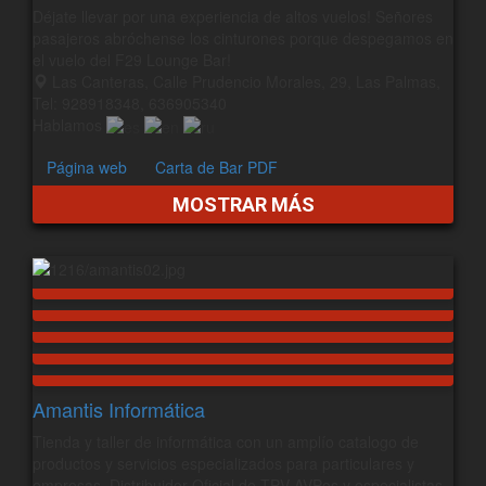
Déjate llevar por una experiencia de altos vuelos! Señores
pasajeros abróchense los cinturones porque despegamos en
el vuelo del F29 Lounge Bar!
Las Canteras, Calle Prudencio Morales, 29, Las Palmas,
Tel: 928918348, 636905340
Hablamos
Página web
Carta de Bar PDF
MOSTRAR MÁS
Amantis Informática
Tienda y taller de informática con un amplío catalogo de
productos y servicios especializados para particulares y
empresas. Distribuidor Oficial de TPV AVPos y especialistas