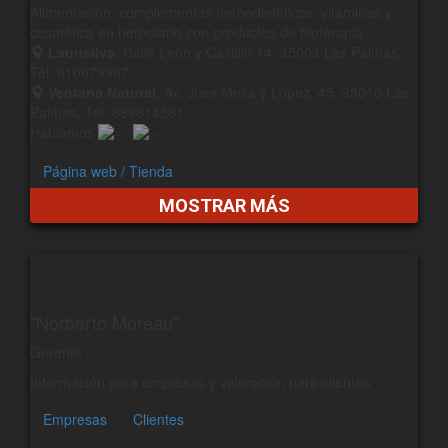
Alimentación, complementos herbodietéticos, vitaminas y
cosmética en herbolario con productos de fitoterapia
Laurisilva
, Calle León y Castillo 14, 35003 Las Palmas,
Tel: 610079967
Ventana Natural
, Av. José Mesa y López, 45, 35010 Las
Palmas, Tel: 689614561
Hablamos
Página web / Tienda
MOSTRAR MÁS
"Norberto Moreau"
Gerente
Información para empresas y valoración para clientes:
Empresas
Clientes