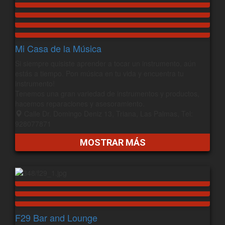
Mi Casa de la Música
Si siempre quisiste aprender a tocar un instrumento, aún
estás a tiempo. Pon música en tu vida y encuentra tu
instrumento!
Tenemos una gran variedad de instrumentos y productos,
hacemos reparaciones y asesoramiento.
Calle Dr. Domingo Deniz 13, Triana, Las Palmas, Tel:
928077871
MOSTRAR MÁS
F29 Bar and Lounge