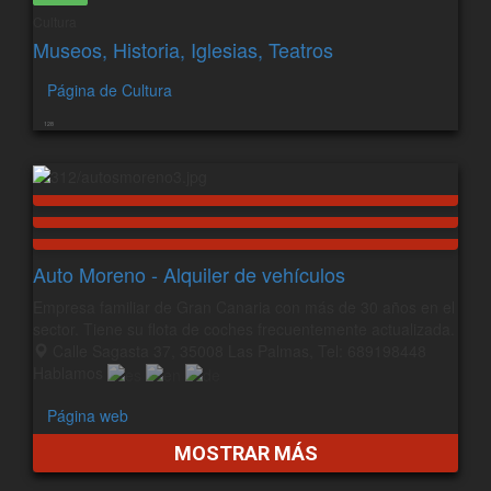
Cultura
Museos, Historia, Iglesias, Teatros
Página de Cultura
128
Auto Moreno - Alquiler de vehículos
Empresa familiar de Gran Canaria con más de 30 años en el
sector. Tiene su flota de coches frecuentemente actualizada.
Calle Sagasta 37, 35008 Las Palmas, Tel: 689198448
Hablamos
Página web
MOSTRAR MÁS