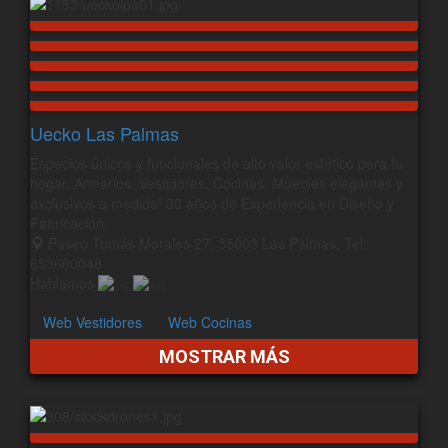
Uecko Las Palmas
Espacios únicos y funcionales de alto valor estético para tu
hogar. Armarios, Vestidores, Cocinas, Muebles elegantes y
exclusivos a medida! 30 años de Experiencia en Diseño y
Fabricación.
Paseo Tomás Morales 27, 35003 Las Palmas, Tel:
653660048
Hablamos
Web Vestidores
Web Cocinas
MOSTRAR MÁS