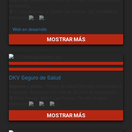
en Gaming.
C. Luis Antunez, 9, 35006 Las Palmas, Tel: 828980633
Hablamos
Web en desarrollo
MOSTRAR MÁS
DKV Seguro de Salud
Seguros y punto
- Planes de salud DKV para individuales y
empresas. Asistencia con más de 20 años de experiencia.
Plaza Farray, 35007 Las Palmas, Tel: 651112849
Hablamos
MOSTRAR MÁS