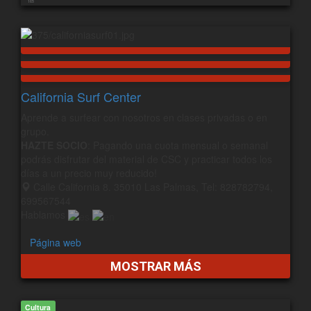
165
California Surf Center
Aprende a surfear con nosotros en clases privadas o en
grupo.
HAZTE SOCIO
: Pagando una cuota mensual o semanal
podrás disfrutar del material de CSC y practicar todos los
días a un precio muy reducido!
Calle California 8. 35010 Las Palmas, Tel: 828782794,
699567544
Hablamos
Página web
MOSTRAR MÁS
Cultura