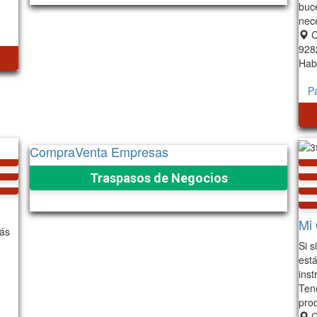
619
buc
nec
C
928
Hab
P
CompraVenta Empresas
Traspasos de Negocios
1214
Mi 
Más
Si s
está
ins
Ten
pro
C