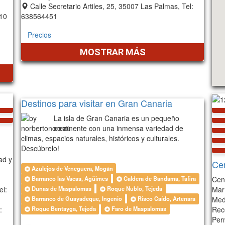
Calle Secretario Artiles, 25, 35007 Las Palmas, Tel:
010
638564451
Precios
MOSTRAR MÁS
Destinos para visitar en Gran Canaria
La isla de Gran Canaria es un pequeño
continente con una inmensa variedad de
climas, espacios naturales, históricos y culturales.
Descúbrelo!
ad y
Ce
Azulejos de Veneguera, Mogán
Cen
Barranco las Vacas, Agüimes
Caldera de Bandama, Tafira
el:
Mar
Dunas de Maspalomas
Roque Nublo, Tejeda
Med
Barranco de Guayadeque, Ingenio
Risco Caído, Artenara
:
Rec
Roque Bentayga, Tejeda
Faro de Maspalomas
Perm