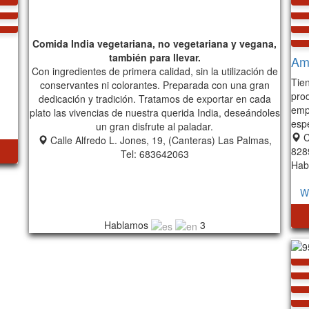
Comida India vegetariana, no vegetariana y vegana,
también para llevar.
Ama
Con ingredientes de primera calidad, sin la utilización de
Tien
conservantes ni colorantes. Preparada con una gran
prod
dedicación y tradición. Tratamos de exportar en cada
emp
plato las vivencias de nuestra querida India, deseándoles
esp
un gran disfrute al paladar.
C
Calle Alfredo L. Jones, 19, (Canteras) Las Palmas,
828
Tel: 683642063
Hab
W
Hablamos
3