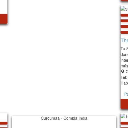
The
Tu 
dond
inte
músi
C
Tel
Hab
P
Curcumaa - Comida India