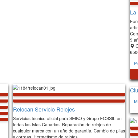
La
For
artí
Come
9 a
C
650
P
Clu
M
Relocan Servicio Relojes
142
Servicios técnico oficial para SEIKO y Grupo FOSSIL en
todas las Islas Canarias. Reparación de relojes de
cualquier marca con un año de garantía. Cambio de pilas
y correas. Hermetismo de relojes.