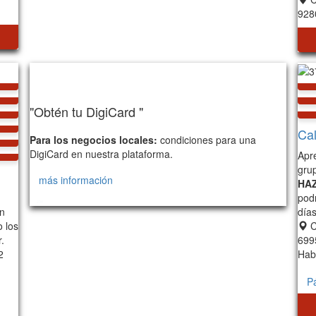
928
"Obtén tu DigiCard "
Cal
Para los negocios locales:
condiciones para una
DigiCard en nuestra plataforma.
Apr
gru
más información
HA
podr
234
on
día
o los
C
.
699
2
Hab
P