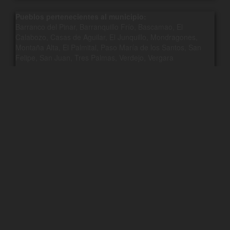
Pueblos pertenecientes al municipio:
Barranco del Pinar, Barranquillo Frío, Bascamao, El
Calabozo, Casas de Aguilar, El Junquillo, Mondragones,
Montaña Alta, El Palmital, Paso María de los Santos, San
Felipe, San Juan, Tres Palmas, Verdejo, Vergara
Teatros, centros culturales y espacios públicos:
Teatro Hespérides – Auditorio Ciudad de Guía
Polígono industrial:
Llano Alegre
Dónde se publica esta tarjeta digital?
Se publica en la región relacionada del negocio, se muestra en
páginas temáticas y se puede incluir en el contenido editorial.
Enlace